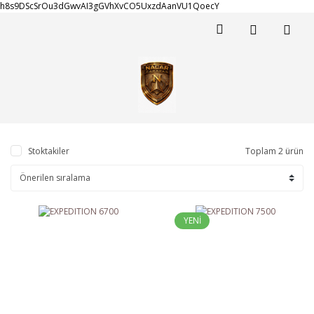
h8s9DScSrOu3dGwvAI3gGVhXvCO5UxzdAanVU1QoecY
Stoktakiler
Toplam 2 ürün
YENİ