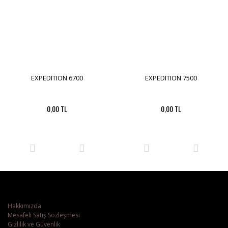
EXPEDITION 6700
EXPEDITION 7500
0,00 TL
0,00 TL
Hakkımızda
Mesafeli Satış Sözleşmesi
Gizlilik ve Güvenlik