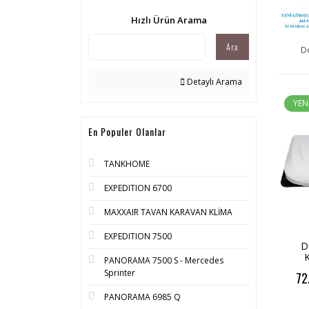
Hızlı Ürün Arama
Ara
D
Detaylı Arama
YEN
En Populer Olanlar
TANKHOME
EXPEDITION 6700
MAXXAIR TAVAN KARAVAN KLİMA
EXPEDITION 7500
D
PANORAMA 7500 S - Mercedes
KLİ
Sprinter
72
Ara
Kart
PANORAMA 6985 Q