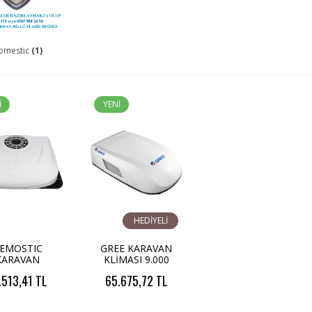
omestic
(1)
İ
YENİ
HEDİYELİ
EMOSTIC
GREE KARAVAN
KARAVAN
KLİMASI 9.000
MASI 3 Ü 1
Btu/h
.513,41 TL
65.675,72 TL
da Osilatör
lı Klima Seti