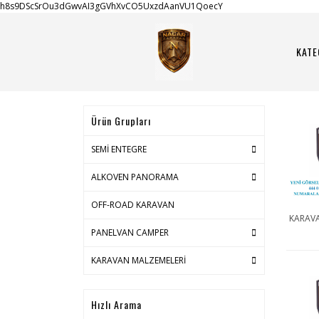
h8s9DScSrOu3dGwvAI3gGVhXvCO5UxzdAanVU1QoecY
KATE
Ürün Grupları
SEMİ ENTEGRE
ALKOVEN PANORAMA
OFF-ROAD KARAVAN
KARAVA
PANELVAN CAMPER
KARAVAN MALZEMELERİ
Hızlı Arama