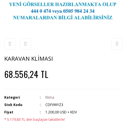
Truma 8.200 Btu/h Yer Ti
Otobüs Karavan
Thetford 175 Lt -3 Sistem
Thetford 97 Lt -3 Sistem
KARAVAN KLİMASI
68.556,24 TL
Kategori
Klima
Stok Kodu
CDFVWYZ3
Fiyat
1.200,00 USD + KDV
* 5.179,80 TL den başlayan taksitlerle!