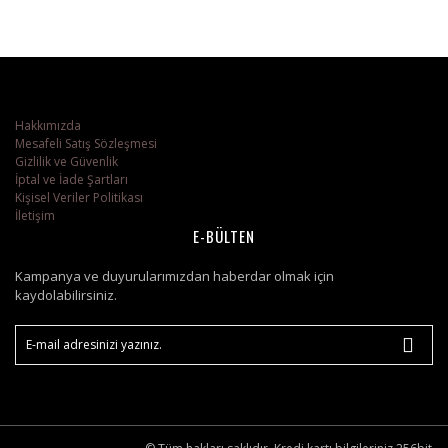
Hakkımızda
Mesafeli Satış Sözleşmesi
Gizlilik ve Güvenlik
İptal ve İade Şartları
Kişisel Veriler Politikası
İletişim
E-BÜLTEN
Kampanya ve duyurularımızdan haberdar olmak için
kaydolabilirsiniz.