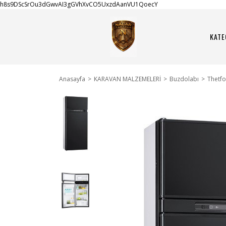
h8s9DScSrOu3dGwvAI3gGVhXvCO5UxzdAanVU1QoecY
KATE
Anasayfa
KARAVAN MALZEMELERİ
Buzdolabı
Thetfo