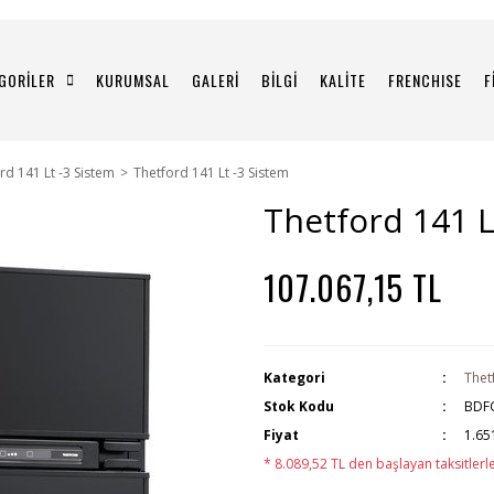
GORİLER
KURUMSAL
GALERİ
BİLGİ
KALİTE
FRENCHISE
F
rd 141 Lt -3 Sistem
Thetford 141 Lt -3 Sistem
Thetford 141 L
107.067,15 TL
Kategori
Thet
Stok Kodu
BDF
Fiyat
1.65
* 8.089,52 TL den başlayan taksitlerle