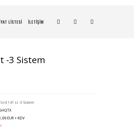
İYAT LİSTESİ
İLETİŞİM
t -3 Sistem
ford 141 Lt -3 Sistem
GHQTX
1,69 EUR + KDV
!