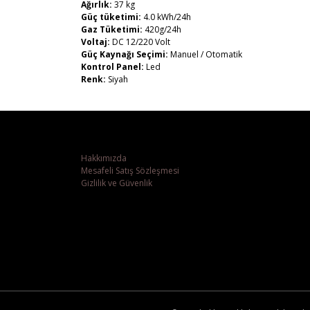
Ağırlık:
37 kg
Güç tüketimi:
4.0 kWh/24h
Gaz Tüketimi:
420g/24h
Voltaj:
DC 12/220 Volt
Güç Kaynağı Seçimi:
Manuel / Otomatik
Kontrol Panel:
Led
Renk:
Siyah
Hakkımızda
Mesafeli Satış Sözleşmesi
Gizlilik ve Güvenlik