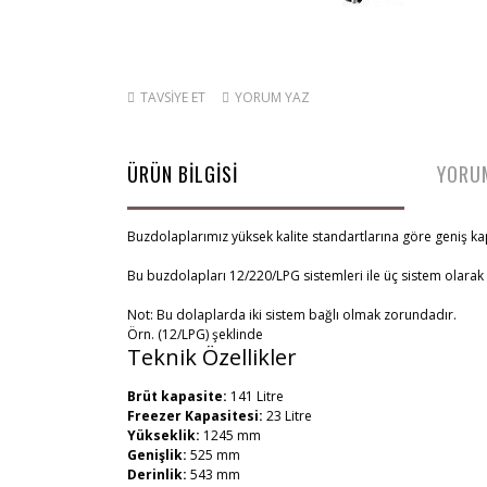
TAVSİYE ET
YORUM YAZ
ÜRÜN BİLGİSİ
YORU
Buzdolaplarımız yüksek kalite standartlarına göre geniş k
Bu buzdolapları 12/220/LPG sistemleri ile üç sistem olarak 
Not: Bu dolaplarda iki sistem bağlı olmak zorundadır.
Örn. (12/LPG) şeklinde
Teknik Özellikler
Brüt kapasite:
141 Litre
Freezer Kapasitesi:
23 Litre
Yükseklik:
1245 mm
Genişlik:
525 mm
Derinlik:
543 mm