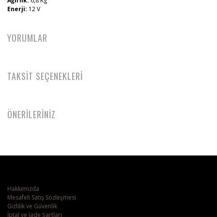
Ağırlık:
6,8 Kg
Enerji:
12 V
YORUMLAR
TAKSİT SEÇENEKLERİ
ÖNERİLERİNİZ
Hakkımızda
Mesafeli Satış Sözleşmesi
Gizlilik ve Güvenlik
İptal ve İade Şartları