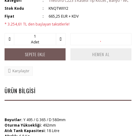
Kategori
Thetford C223 S Kasetli Tip Klozet
,
Banyo - WC
Stok Kodu
KNQTWXY2
Fiyat
665,25 EUR + KDV
* 3.254,61 TL den başlayan taksitlerle!
Adet
SEPETE EKLE
HEMEN AL
Karşılaştır
ÜRÜN BİLGİSİ
Boyutlar:
Y 495 / G 365 / D 580mm
Oturma Yüksekliği:
492mm
Atık Tank Kapasitesi:
18 Litre