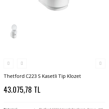
Truma 8.200 Btu/h Yer Ti
Otobüs Karavan
Thetford 175 Lt -3 Sistem
Thetford 97 Lt -3 Sistem
Thetford C223 S Kasetli Tip Klozet
43.075,78 TL