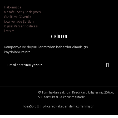
Hakkımızda
Truma 8.200 Btu/h Yer Ti
Otobüs Karavan
Thetford 175 Lt -3 Sistem
Mesafeli Satış Sözleşmesi
Gizlilik ve Güvenlik
Thetford 97 Lt -3 Sistem
İptal ve İade Şartları
Kişisel Veriler Politikası
İletişim
E-BÜLTEN
Kampanya ve duyurularımızdan haberdar olmak için
kaydolabilirsiniz.
© Tüm hakları saklıdır. Kredi kartı bilgileriniz 256bit
SSL sertifikası ile korunmaktadır.
IdeaSoft ®
|
E-ticaret
Paketleri ile hazırlanmıştır.